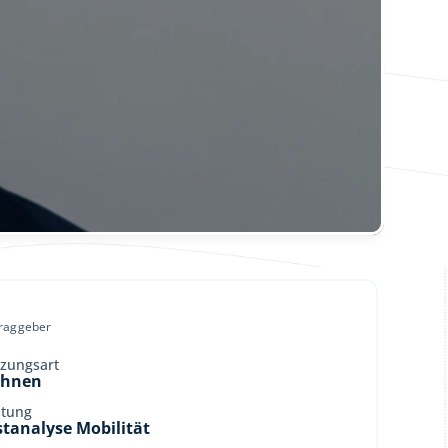
traggeber
zungsart
hnen
stung
rstanalyse Mobilität