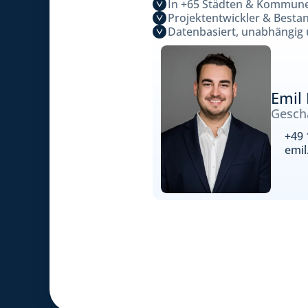
In +65 Städten & Kommune
Projektentwickler & Besta
Datenbasiert, unabhängig
Emil
Geschä
+49 
emi