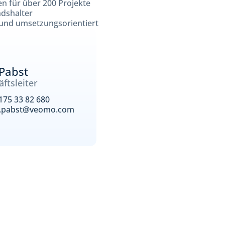
n für über 200 Projekte
ndshalter
 und umsetzungsorientiert
 Pabst
ftsleiter
175 33 82 680
l.pabst@veomo.com