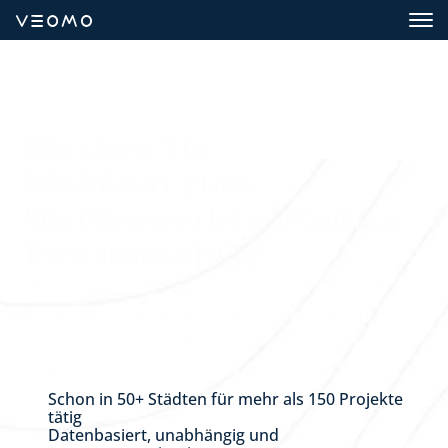
Machen Sie 
Mobilität zum 
Wettbewerbsvorteil für 
Ihre Immobilie
VEOMO entwickelt 
Mobilitätskonzepte
 für 
Projektentwicklungen und Bestand
, um 
Mobilität 
kosteneffizient, nachhaltig und 
bedarfsgerecht
 in Gewerbe-, Wohn- und 
Mixed-Use Immobilien jeder Größe 
Schon in 50+ Städten für mehr als 150 Projekte 
tätig
umzusetzen.
Datenbasiert, unabhängig und 