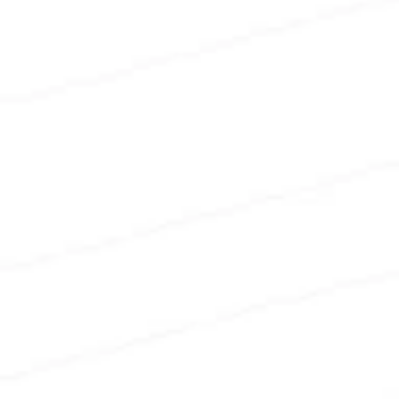
Mehr Nutzerzufriendenheit
Erreichbarkeit spielt für Nutzer:innen und 
Bewohner:innen eine wichtige Rolle. Durch das 
richtige Konzept passen wir Mobilität an die 
Standortbedingungen und Bedürfnissen Ihrer 
Mieter:innen an.
Besseres
ESG-Scoring
Mobilität wird als technisches Bewertungskriterien 
unter dem E und S in der EU-Taxonomie mit 
eingeordnet. Wir planen Mobilität als Teil Ihrer ESG 
Strategie mit ein.