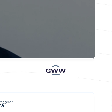
traggeber
WW