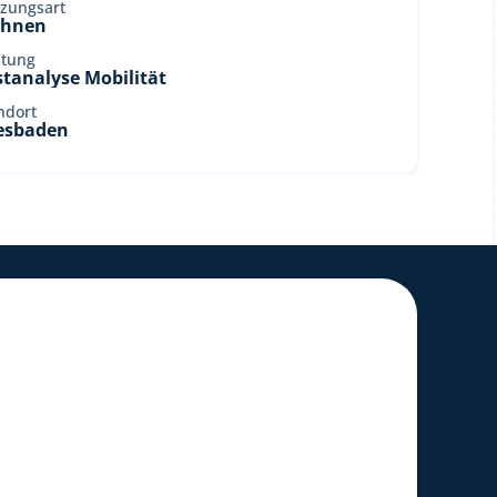
zungsart
hnen
stung
rstanalyse Mobilität
ndort
esbaden