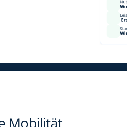
Nut
Wo
Lei
 E
Sta
Wi
 Mobilität 