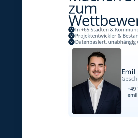
zum 
Wettbewer
In +65 Städten & Kommune
Projektentwickler & Besta
Datenbasiert, unabhängig
Emil
Geschä
+49 
emi